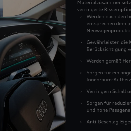
Materialzusammensetzu
verringerte Rissempfind
›
Werden nach den ho
entsprechen dem je
Neuwagenprodukti
›
Gewährleisten die K
Berücksichtigung v
›
Werden gemäß Hers
›
Sorgen für ein an
Innenraum-Aufheiz
›
Verringern Schall u
›
Sorgen für reduzie
und hohe Passgenau
›
Anti-Beschlag-Eigen