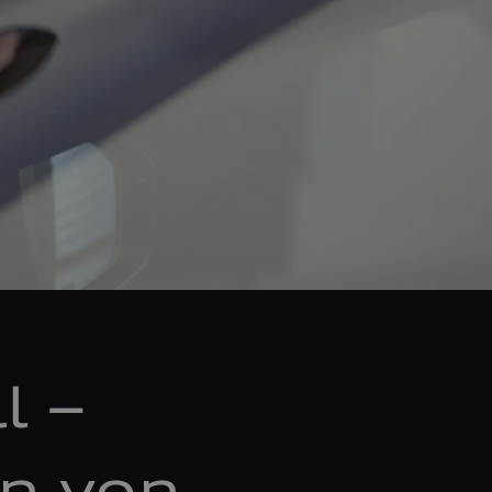
l –
n von